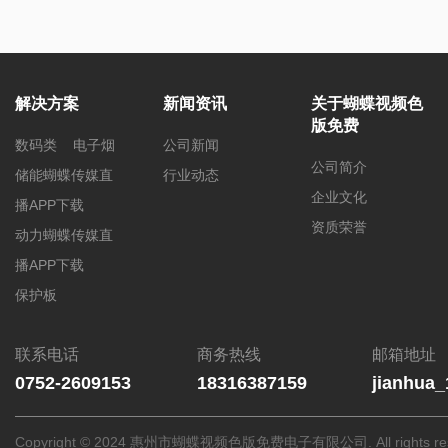
解决方案
新闻资讯
关于蝴蝶视频色
版免费
数码类
电子烟
公司新闻
公司简介
储能蝴蝶传媒直
行业动态
企业文化
播APP下载
资质荣誉
动力蝴蝶传媒直
播APP下载
保护板
联系电话
商务热线
邮箱地址
0752-2609153
18316387159
jianhua
Copyright © 2024 惠州市蝴蝶视频色版免费电子有限公司. All rights res