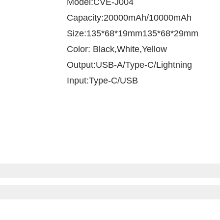
Model:CVE-J004
Capacity:20000mAh/10000mAh
Size:135*68*19mm135*68*29mm
Color: Black,White,Yellow
Output:USB-A/Type-C/Lightning
Input:Type-C/USB